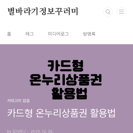
본문 바로가기
별바라기정보꾸러미
홈
태그
미디어로그
방명록
카테고리 없음
카드형 온누리상품권 활용법
by 감사라니
2025. 12. 30.