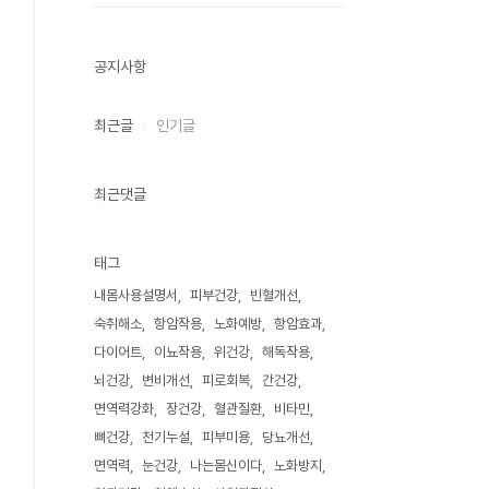
공지사항
최근글
인기글
최근댓글
태그
내몸사용설명서
피부건강
빈혈개선
숙취해소
항암작용
노화예방
항암효과
다이어트
이뇨작용
위건강
해독작용
뇌건강
변비개선
피로회복
간건강
면역력강화
장건강
혈관질환
비타민
뼈건강
천기누설
피부미용
당뇨개선
면역력
눈건강
나는몸신이다
노화방지