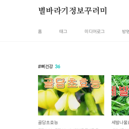
본문 바로가기
별바라기정보꾸러미
홈
태그
미디어로그
방
뼈건강
36
골담초효능
세발나물