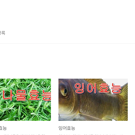
명록
효능
잉어효능