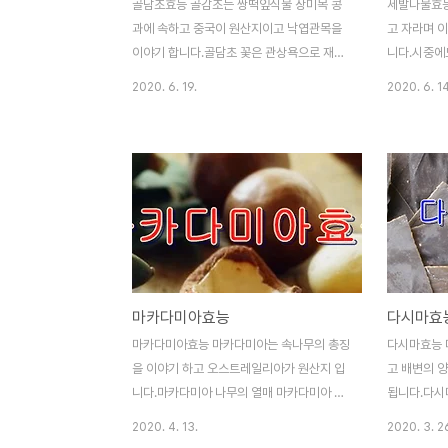
골담초효능 골감초는 쌍떡잎식물 장미목 콩
세발나물효능
과에 속하고 중국이 원산지이고 낙엽관목을
고 자라며 이
이야기 합니다.골담초 꽃은 관상욕으로 재배
니다.시중에
되고 약재로 많이 사용합니다.또한 한방에서
11월부터 이
2020. 6. 19.
2020. 6. 14
는 골담초의 뿌리를 말린것을 골담근이라고
서남해안 지
합니다.골담초는 산지에서 주로 서식하고 자
물은 향이 
생합니다.한방에서는 골담초 뿌리를 말린 것
어울립니다.
을 골담근 금작근이라고 하며 관절통,진통,강
다양한 요리
심 이요작용을 촉진하는데 이용됩니다.그럼
능을 자세히 
골담초 효능을 자세히 알아 보겠습니다. 1.심
움이 된다세
혈관질환에 효과골담초는 심혈관질환에 효과
니다.그래서
가 있습니다.골담초에는 알칼로이드,사포니.
흡수를 도와
파코스테롤 등 여러가지 항산화 성분이 들어
습니다.칼슘
마카다미아효능
다시마효
있습니다.이 성분들은 혈중 콜레스테롤 수치
이며 바나나는
를 낮추어 줍니다.그래서 혈액순환과 혈류개
항암 작용을
마카다미아효능 마카다미아는 속나무의 총징
다시마효능 
선에 도움이 됩니다.또한 혈압을 강하하고 혈
성분이 들어
을 이야기 하고 오스트레일리아가 원산지 입
고 배변의 
전방지에도 도움이 됩니다.주기적으로 드시
활성산소를 
니다.마카다미아 나무의 열매 마카다미아 너
됩니다.다시
면 심근경..
츠는 과육이 다른 견과루에 비해 크며 고소한
과에 속하며
2020. 4. 13.
2020. 3. 2
향을 가지고 있습니다.맛은 감미롭고 버터맛
다.다시마는