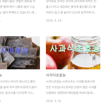
 세발나물은 갯벌의 염분을 먹
잉어효능 잉어는 잉어목 잉어과에 속하는 민
른 봄에 캐서 나물로 많이 드십
물고기이고 새김새는 붕어과 흡사합니다.붕
도 많이 판매되고 있습니다..매면
어보다 길고 몸 높이가 낮으며 입주위에 두쌍
듬해 5월초까지 진도.무안,신안,
의 수염이 있습니다.맛은 부드럽고 담백하며
.
2020. 4. 24.
역에 수확할수 있습니다.세발나
찌개나 탕 잉어즙등으로 다양하게 이용됩니
강하지 않고 여러다른 음식과도 잘
다.잉어에는 미네랄이 풍부하고 기력을 보충
그래서 비빔밥,샐러드,부침개등
하며 피로를 풀어주는 보양식입니다.그럼 구
에 사용됩니다.그럼 세발나물 효
체적인 잉어 효능을 알아 보겠습니다 1.기력
알아 보겠습니다 1.뼈 건강에 도
회복에 도움이 된다잉어에는 단백질과 미네
발나물은 칼슘 성분이 들어 있습
랄 성분이 들어 있어서 신진대사를 촉진해 줍
 뼈를 튼튼하게 해주며 칼슘 성분
니다.그리고 기력을 회복해 주는 효능이 있습
주며 골다공증 예방에 효과가 있
니다.에너지 대사에 큰 영향을 주는 비타민
의 함량이 시금치의 20배 정도
b1.비타민b2 성분도 들어 있으며 피로를 풀
능
사과식초효능
 12배 정도 입니다. 2.항산화.
어주며 기력 보충에 좋습니다 2.혈관건강에
 한다세발나물에는 베타카로틴
도움이 된다잉어에는 불포화지방산이 풍부합
다시마는 바다의 채소라고 불리
사과식초효능 사과식초는 사과를 발효시켜
 있습니다.이 성분은 체내 유해한
니다.이 성분은 혈중 콜레스테롤 수치를 감소
양을 늘려 주어 변비치료에 도움이
만든 식초입니다.완숙한 당분이 많은 사과를
제거해 주면 세포손..
시켜 주며 혈액의 흐름을 또한 개선해 줍니
마는 갈초식물 다시마목 다시마
사용해서 세정하며 헤머밀형 파쇄기등에 세
다...
 풍부한 영양소를 가지고 있습니
쇄해서 압착해서 즙을 냅니다.발효 종료후 일
6.
2020. 3. 16.
 생으로 먹기도 하고 여러가지 음
반 식초의 양조법에 따라서 초산 발효됩니다.