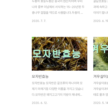
두충차 효능두충은 중국이 원산지이며 우리
골담초효능 
나라 중부 이남에서 서식하는 15~20년된 두
과에 속하고
충나무 껍질을 약으로 사용합니다.두충의 잎
이야기 합니
이나 껍질을 달여서 두충차를 만들어 먹습니
되고 약재로
2020. 7. 7.
2020. 6. 19
다.두충은 황산의 약초라고 불려집니다.지금
는 골담초의
도 중구에서 민간 장수요법으로 두충찰차를
합니다.골담
드시고 있습니다.두충은 강장효과도 좋으며
생합니다.한
신장의 기능을 촉진하기도 합니다.그럼 두충
을 골담근 
차의 효능을 자세일 알아 보겠습니다 두충차
심 이요작용
효능 1.혈관질환 개선두충차 효능 첫번째는
골담초 효능을
혈관질환 개선에 도움이 되는 것입니다.두충
혈관질환에 
차는 혈관안의 콜레스테롤 수치가 많아지며
가 있습니다
혈액순환도 어려워지고 혈압 수치 또한 높아
파코스테롤 
모자반효능
겨우살이
지면 발병 할수가 있습니다.두충차에는 피노
있습니다.이
레니롤과 다이글루코사이드 성분이 들어 있
를 낮추어 
모자반효능 모자반은 갈조류의 하나이며 모
겨우살이효능
어서 체내의 콜레스테롤 배출을 도와 주어 혈
선에 도움이
재기 마재기등 다양한 이름을 가지고 있습니
겨우살이과에
관을 확장시켜 줍니다. 2.심장 기능 강화두충
전방지에도 
다.모자반은 돼지고고기의 지방이 체내에서
태로 물과 
차 ..
면 심근경..
흡수되는 것을 지연시켜 줍니다.모자반은 부
서 엽록솔르
2020. 6. 12.
2020. 5. 14
침.볶음,튀김,부침으로 주로 많이 드시며 제
계적으로 약