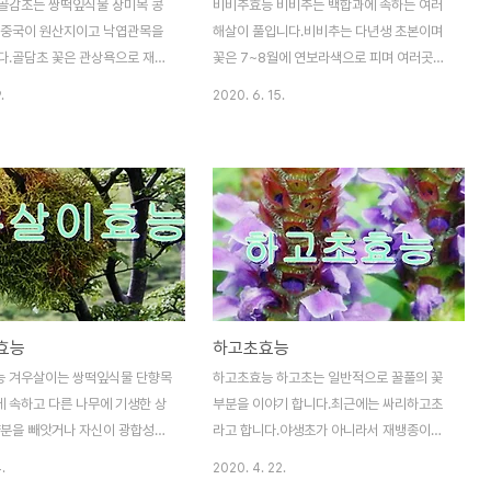
골감초는 쌍떡잎식물 장미목 콩
비비추효능 비비추는 백합과에 속하는 여러
 중국이 원산지이고 낙엽관목을
해살이 풀입니다.비비추는 다년생 초본이며
다.골담초 꽃은 관상욕으로 재배
꽃은 7~8월에 연보라색으로 피며 여러곳에
 많이 사용합니다.또한 한방에서
서 만나보실수 있습니다.습한곳이나 음지가
.
2020. 6. 15.
 뿌리를 말린것을 골담근이라고
있는 곳에 잘 자랍니다.비비추의 잎은 근생엽
초는 산지에서 주로 서식하고 자
이며 긴 카원형으로 난상 피침형이며 끝은 뾰
방에서는 골담초 뿌리를 말린 것
족합니다.가장자리가 밋밋한 편입니다.열매
금작근이라고 하며 관절통,진통,강
는 삭과로 긴 타원형이며 비스듬히 서며 3개
을 촉진하는데 이용됩니다.그럼
로 갈라집니다.그럼 비비추의 효능을 알아 보
 자세히 알아 보겠습니다. 1.심
겠습니다 1.피부상처 치료에 효과가 있다비비
효과골담초는 심혈관질환에 효과
추잎을 즙을 내서 상처에 바르게 되면 상처
.골담초에는 알칼로이드,사포니.
치료에 도움이 됩니다.이 뿐만 아니라 젖앓이
등 여러가지 항산화 성분이 들어
를 하는 산모에게 도움이 됩니다.또한 중이염
효능
하고초효능
 성분들은 혈중 콜레스테롤 수치
에도 효과가 있으며 씨앗이나 식물체 전체를
줍니다.그래서 혈액순환과 혈류개
한방이나 민간에서 이용하고 있습니다. 2.한
 겨우살이는 쌍떡잎식물 단향목
하고초효능 하고초는 일반적으로 꿀풀의 꽃
 됩니다.또한 혈압을 강하하고 혈
방에서는 건위 이뇨 강장에 효능이 있습니다.
 속하고 다른 나무에 기생한 상
부분을 이야기 합니다.최근에는 싸리하고초
도움이 됩니다.주기적으로 드시
그리고 잎즙을 부스럼이나 여드름에 효과..
양분을 빼앗거나 자신이 광합성해
라고 합니다.야생초가 아니라서 재뱅종이며
 만들어 냅니다.겨우살이는 전셰
기원이 다른 식물입니다.하고초는 어린잎으
.
2020. 4. 22.
 900여종이 살고 있고 참나무겨
로 생으로 먹기도 하고 약재로 많이 사용됩니