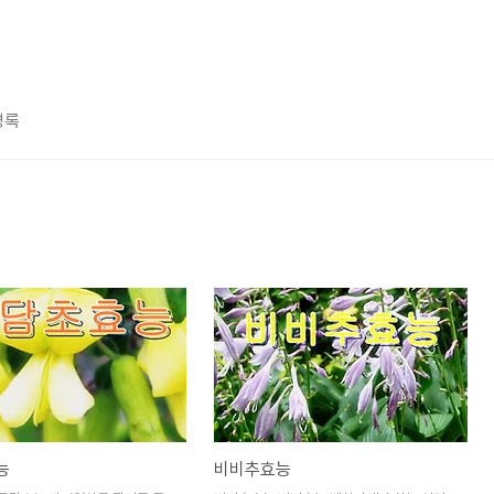
명록
능
비비추효능