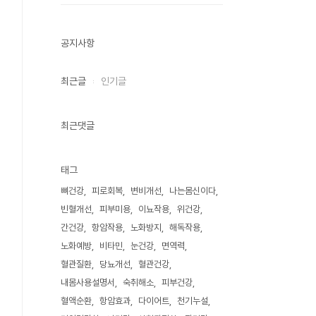
공지사항
최근글
인기글
최근댓글
태그
뼈건강
피로회복
변비개선
나는몸신이다
빈혈개선
피부미용
이뇨작용
위건강
간건강
항암작용
노화방지
해독작용
노화예방
비타민
눈건강
면역력
혈관질환
당뇨개선
혈관건강
내몸사용설명서
숙취해소
피부건강
혈액순환
항암효과
다이어트
천기누설