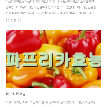
아스타잔틴효능 아스타잔틴은 카로틴과 유사한 색소군인 카로티노이드의 한
종류입니다.새우와 게등의 갑갈류에 만히 포함 되어 있습니다.아스타잔틴은 항
산화 작용이 뛰어 납니다.그리고 산화방지제의 역할을 합니다.그럼 아스타잔틴
의 구체적인 효능을 알아 보겠습니다. 1.항산화작용을 한다아스타잔틴은 항산
2019. 12. 26.
화 작용을 합니다.아스타잔틴은 활성산소를 제거해 줍니다.그리고 활성산소중
에 독성이 강한 중항산소라는 것이 있는데 이 성분은 자외선틀 통해 생성되는
경우가 많으며 기미와 피부노화를 가속화 시키는 원인이 되기도 합니다.아스타
잔틴은 현존하는 항산화 물질중에 최고라고 할 정도 입니다. 2.눈 건강에 도움
이 된다아스타잔틴은 눈 건강에 도움이 됩니다.눈 건강은 외부 자극을 줄여 주
며 안구에 영을을 보충해 줍니다.그리고 오메가3 지방..
파프리카효능
파프리카효능 파프리카는 비타민c가 풍부하게 들어 있으며 비타민e도 풍부합