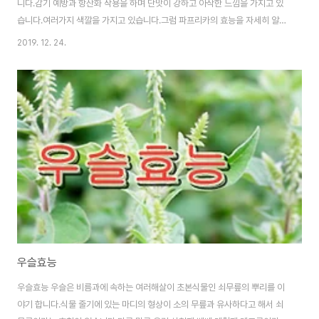
니다.감기 예방과 항산화 작용을 하며 단맛이 강하고 아삭한 느낌을 가지고 있
습니다.여러가지 색깔을 가지고 있습니다.그럼 파프리카의 효능을 자세히 알아
보겠습니다. 1.피부건강에 도움이 된다파프리카는 피부건강에 도움이 됩니다.
2019. 12. 24.
그리고 비타민 철분 베타카로틴 성분이 들어 있어서 피부톤이 어두워지는 원인
인 멜라닌 생성을 줄여 줍니다.그리고 비타민a 성분은 주름을 방지해 줍니다.
파프리카 중에 빨간 파프리카가 비타민을 많이 함유하고 있습니다.그리고 키코
펜 성분도 들어 있는데 안티에이징 효과가 있습니다. 2.혈관 건강에 도움이 된
다파프리카에는 파라진과 비타민c 성분이 들어 있는데 이 성분은 동맥경화의
원인이 되는 콜레스테롤의 과산화를 방지해 줍니..
우슬효능
우슬효능 우슬은 비름과에 속하는 여러해살이 초본식물인 쇠무릎의 뿌리를 이
야기 합니다.식물 줄기에 있는 마디의 형상이 소의 무릎과 유사하다고 해서 쇠