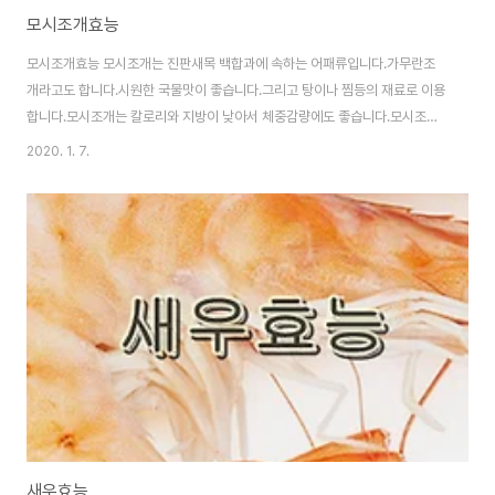
모시조개효능
모시조개효능 모시조개는 진판새목 백합과에 속하는 어패류입니다.가무란조
개라고도 합니다.시원한 국물맛이 좋습니다.그리고 탕이나 찜등의 재료로 이용
합니다.모시조개는 칼로리와 지방이 낮아서 체중감량에도 좋습니다.모시조개
에는 타우린과 여러가지 미네랄 성분이 들어 있습니다.그럼 모시조개의 효능을
2020. 1. 7.
자세피 알아 보겠습니다. 1.숙취해소에 도움이 된다모시조개는 알코올을 분해
하는 것을 도와주며 과음을 했을떄 간의 피롤를 회복시키는데 도움을 줍니다.
또한 숙취해소에 도움을 줍니다. 2.당뇨개선에 도움이 된다모시조개의 타우린
성분은 인슐린의 분비를 촉진해 줍니다.그래서 혈당 조절에 이롭습니다.당뇨을
예방하는데 도움을 줄 뿐 아니라 개선하는데도 효과가 있습니다. 3.다이어트에
도움이 된다모시조개는 100그램당 49칼로리 정도 입..
새우효능