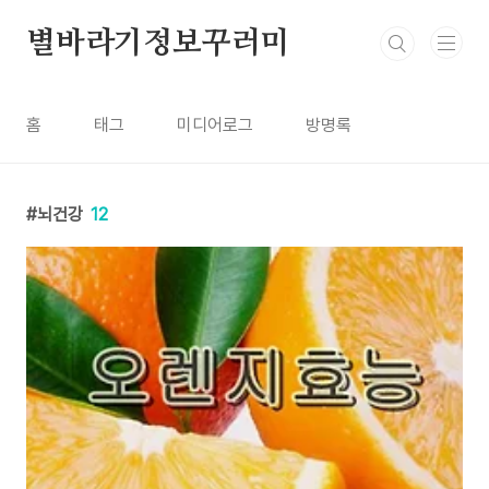
본문 바로가기
별바라기정보꾸러미
홈
태그
미디어로그
방명록
뇌건강
12