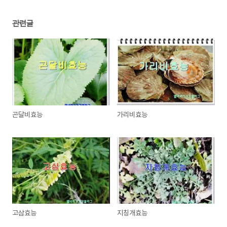
관련글
곤달비효능
가리비효능
고삼효능
지칭개효능