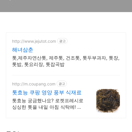
http://www.jejutot.com
광고
해녀삼춘
톳,제주자연산톳, 제주톳, 건조톳, 톳두부과자, 톳장,
톳밥, 톳요리장, 톳잡곡밥
http://m.coupang.com
광고
톳효능 쿠팡 영양 풍부 식재료
톳효능 궁금했나요? 로켓프레시로
싱싱한 톳을 내일 아침 식탁에! 영
양 가득 톳! 칼슘, 철분 풍부한 건강
해조류를 지금 바로 만나보세요.