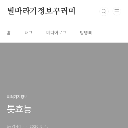
본문 바로가기
별바라기정보꾸러미
홈
태그
미디어로그
방명록
여러가지정보
톳효능
by 감사라니
2020. 5. 4.