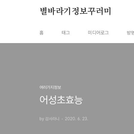
본문 바로가기
별바라기정보꾸러미
홈
태그
미디어로그
방
여러가지정보
어성초효능
by 감사라니
2020. 6. 23.