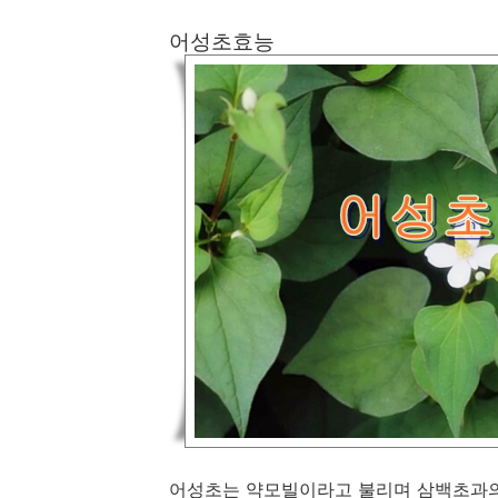
어성초효능
어성초는 약모빌이라고 불리며 삼백초과의