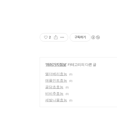
2
구독하기
'
여러가지정보
' 카테고리의 다른 글
엘더베리효능
(0)
애플민트효능
(0)
골담초효능
(0)
비비추효능
(0)
세발나물효능
(0)