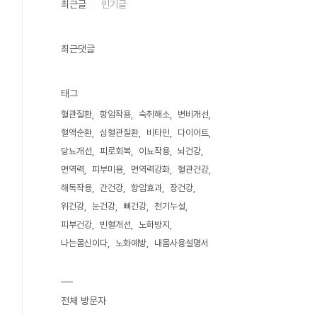
최근글
인기글
최근댓글
태그
혈관질환
항암작용
숙취해소
변비개선
혈액순환
심혈관질환
비타민
다이어트
당뇨개선
피로회복
이뇨작용
뇌건강
면역력
피부미용
면역력강화
혈관건강
해독작용
간건강
항암효과
장건강
위건강
눈건강
뼈건강
천기누설
피부건강
빈혈개선
노화방지
나는몸신이다
노화예방
내몸사용설명서
전체 방문자