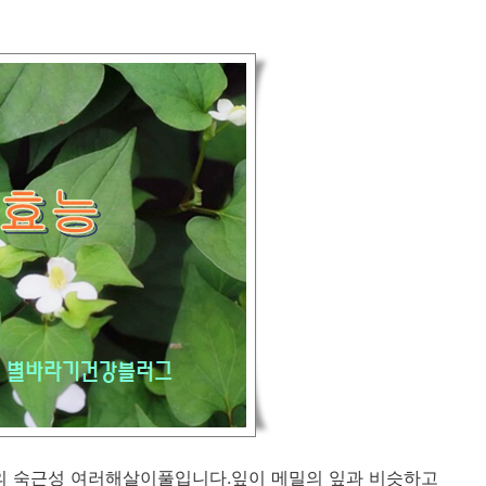
 숙근성 여러해살이풀입니다.잎이 메밀의 잎과 비슷하고