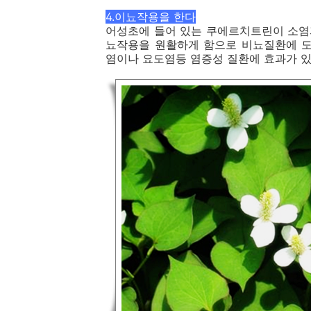
4.이뇨작용을 한다
어성초에 들어 있는 쿠에르치트린이 소염
뇨작용을 원활하게 함으로 비뇨질환에 도
염이나 요도염등 염증성 질환에 효과가 있