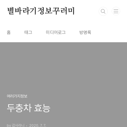
본문 바로가기
별바라기정보꾸러미
홈
태그
미디어로그
방명록
여러가지정보
두충차 효능
by 감사라니
2020. 7. 7.