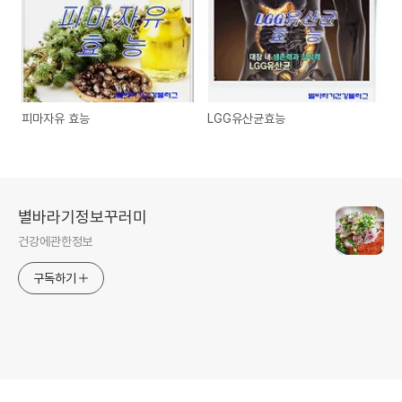
피마자유 효능
LGG유산균효능
별바라기정보꾸러미
건강에관한정보
구독하기