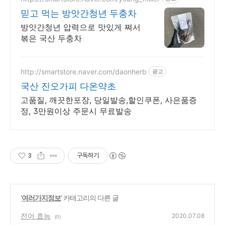
믿고 먹는 방앗간청년 두충차
방앗간청년 압력으로 맛있게 쪄서
볶은 국산 두충차
http://smartstore.naver.com/daonherb
광고
국산 진오가피 다온약초
고품질, 깨끗한포장, 당일발송,할인쿠폰, 사은품증
정, 3만원이상 주문시 무료발송
3
구독하기
'
여러가지정보
' 카테고리의 다른 글
전어 효능
2020.07.08
(0)