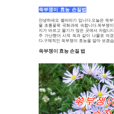
쑥부쟁이 효능 손질법
안녕하세요 별바라기 입니다.오늘은 쑥부
물 초롱꽃목 국화과에 속합니다.쑥부쟁이
지가 바르고 물기가 많은 곳에서 자랍니
주 가난했더 시적 쑥과 같이 나물로 여
다.구체적인 쑥부쟁이 효능을 알아 보겠습
쑥부쟁이 효능 손질 법