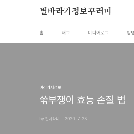
본문 바로가기
별바라기정보꾸러미
홈
태그
미디어로그
방
여러가지정보
쑦부쟁이 효능 손질 법
by 감사라니
2020. 7. 28.