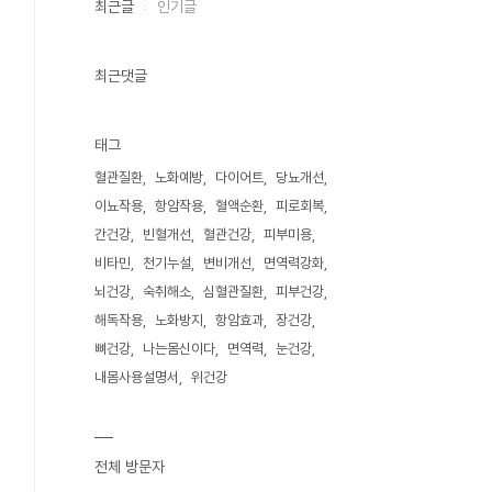
최근글
인기글
최근댓글
태그
혈관질환
노화예방
다이어트
당뇨개선
이뇨작용
항암작용
혈액순환
피로회복
간건강
빈혈개선
혈관건강
피부미용
비타민
천기누설
변비개선
면역력강화
뇌건강
숙취해소
심혈관질환
피부건강
해독작용
노화방지
항암효과
장건강
뼈건강
나는몸신이다
면역력
눈건강
내몸사용설명서
위건강
전체 방문자