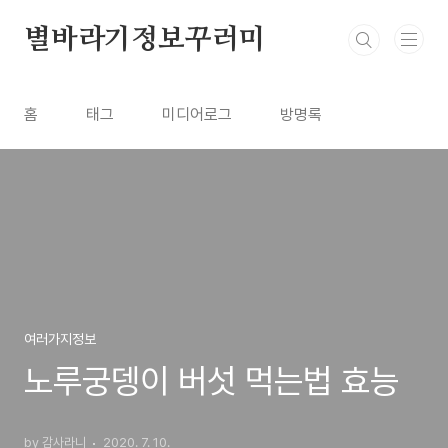
본문 바로가기
별바라기정보꾸러미
홈
태그
미디어로그
방명록
여러가지정보
노루궁뎅이 버섯 먹는법 효능
by 감사라니
2020. 7. 10.