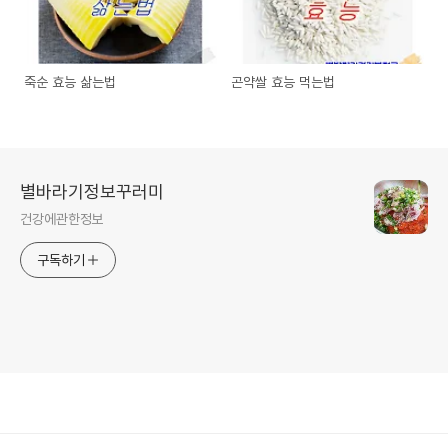
죽순 효능 삶는법
곤약쌀 효능 먹는법
별바라기정보꾸러미
건강에관한정보
구독하기