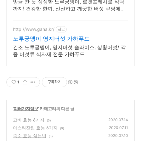
방금 딴 듯 싱싱한 노루궁뎅이, 로켓프레시로 식탁
까지! 건강한 한끼, 신선하고 깨끗한 버섯 쿠팡에서
만나보세요.
http://www.gaha.kr/
광고
노루궁뎅이 영지버섯 가하푸드
건조 노루궁뎅이, 영지버섯 슬라이스, 상황버섯/ 각
종 버섯류 식자재 전문 가하푸드
1
구독하기
'
여러가지정보
' 카테고리의 다른 글
고비 효능 6가지
2020.07.14
(0)
아스타잔틴 효능 6가지
2020.07.11
(0)
죽순 효능 삶는법
2020.07.10
(0)