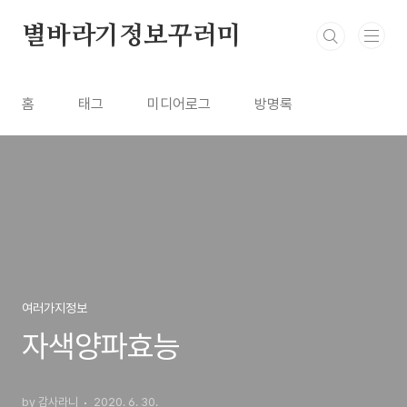
본문 바로가기
별바라기정보꾸러미
홈
태그
미디어로그
방명록
여러가지정보
자색양파효능
by 감사라니
2020. 6. 30.