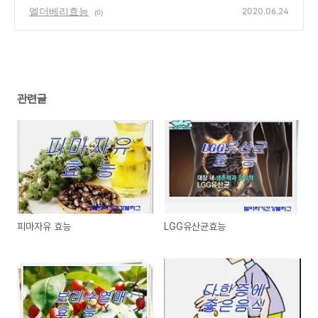
엘더베리효능
2020.06.24
(0)
관련글
피마자유 효능
LGG유산균효능