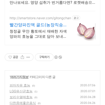
만나보세요. 영양 섭취가 번거롭다면? 로켓배송으
로 오늘주문 내일도착 받으세요!
http://smartstore.naver.com/gitongchan
광고
빨간양파진액 골드(농장직송)
청정골농장
청정골 무안 황토에서 재배한 자색
양파의 효능을 그대로 담아 보내드
립니다.
공감
구독하기
'
여러가지정보
' 카테고리의 다른 글
피마자유 효능
2020.07.06
(0)
LGG유산균효능
2020.07.01
(1)
보리수열매효능
2020.06.28
(0)
다한증에좋은음식
2020.06.26
(0)