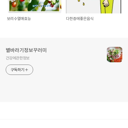
보리수열매효능
다한증에좋은음식
별바라기정보꾸러미
건강에관한정보
구독하기