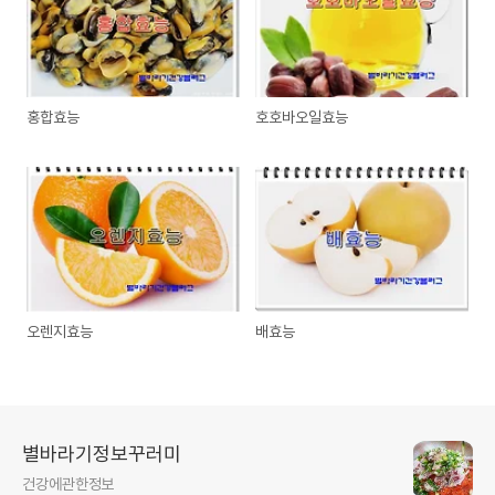
홍합효능
호호바오일효능
오렌지효능
배효능
별바라기정보꾸러미
건강에관한정보