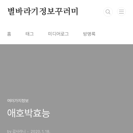
본문 바로가기
별바라기정보꾸러미
홈
태그
미디어로그
방명록
여러가지정보
애호박효능
by 감사라니
2020. 1. 18.