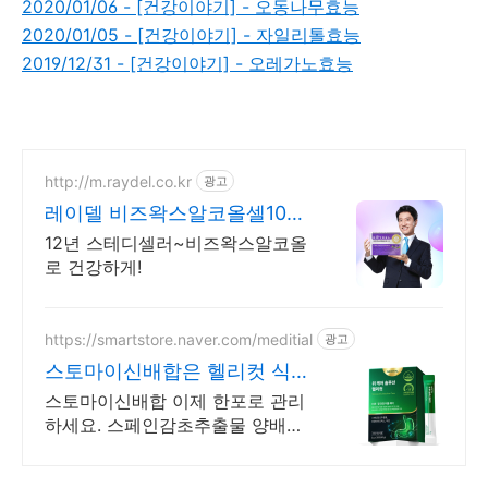
2020/01/06 - [건강이야기] - 오동나무효능
2020/01/05 - [건강이야기] - 자일리톨효능
2019/12/31 - [건강이야기] - 오레가노효능
http://m.raydel.co.kr
광고
레이델 비즈왁스알코올셀100
항산화&위&관절 3중 기능성
12년 스테디셀러~비즈왁스알코올
로 건강하게!
https://smartstore.naver.com/meditial
광고
스토마이신배합은 헬리컷 식약
처 기능성 인정원료 사용
스토마이신배합 이제 한포로 관리
하세요. 스페인감초추출물 양배추
분말, 프로바이오틱스