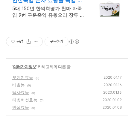
인산죽염 본사 쇼핑몰 죽염 천
마차 런칭 EVENT
5대 150년 한의학명가 천마 자죽
염 9번 구운죽염 유황오리 장류 밭
마늘환 홍화씨
공감
구독하기
'
여러가지정보
' 카테고리의 다른 글
오렌지효능
2020.01.17
(0)
배효능
2020.01.16
(0)
택사효능
2020.01.13
(0)
티벳버섯효능
2020.01.09
(0)
만삼효능
2020.01.08
(0)