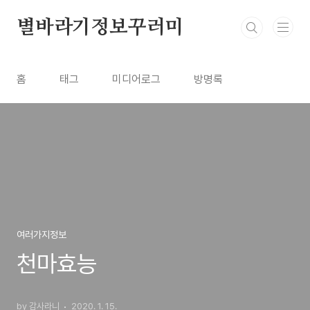
본문 바로가기
별바라기정보꾸러미
홈
태그
미디어로그
방명록
여러가지정보
천마효능
by 감사라니
2020. 1. 15.