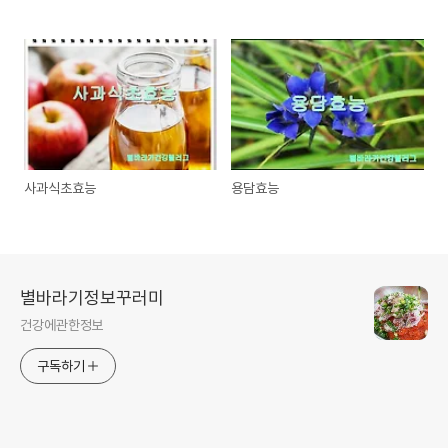
사과식초효능
용담효능
별바라기정보꾸러미
건강에관한정보
구독하기