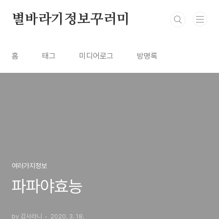
본문 바로가기
별바라기정보꾸러미
홈
태그
미디어로그
방명록
여러가지정보
파파야효능
by 감사라니
2020. 3. 18.