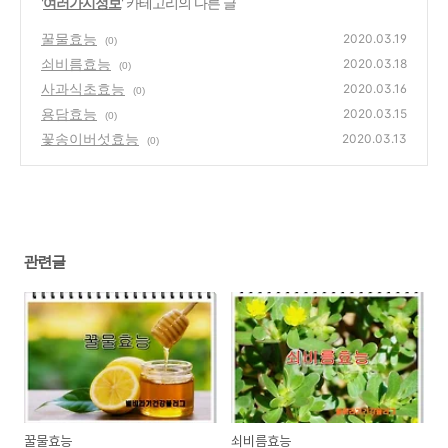
'
여러가지정보
' 카테고리의 다른 글
꿀물효능
2020.03.19
(0)
쇠비름효능
2020.03.18
(0)
사과식초효능
2020.03.16
(0)
용담효능
2020.03.15
(0)
꽃송이버섯효능
2020.03.13
(0)
관련글
꿀물효능
쇠비름효능