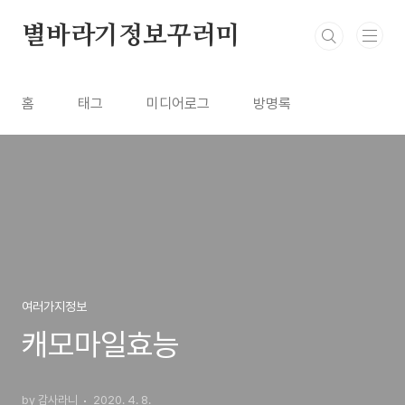
본문 바로가기
별바라기정보꾸러미
홈
태그
미디어로그
방명록
여러가지정보
캐모마일효능
by 감사라니
2020. 4. 8.