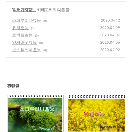
'
여러가지정보
' 카테고리의 다른 글
스피루리나효능
2020.04.12
(0)
유채효능
2020.04.09
(0)
호박즙효능
2020.04.07
(0)
잎새버섯효능
2020.04.06
(0)
보스웰리아효능
2020.04.02
(0)
관련글