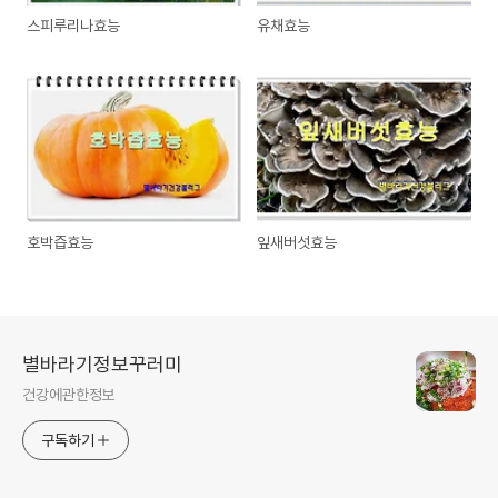
스피루리나효능
유채효능
호박즙효능
잎새버섯효능
별바라기정보꾸러미
건강에관한정보
구독하기